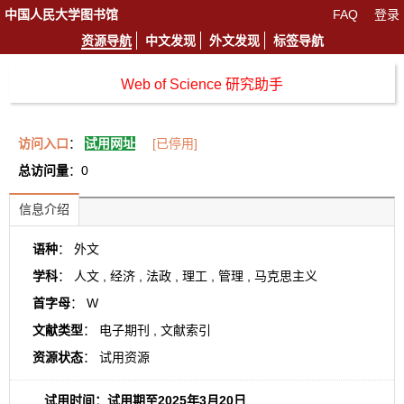
中国人民大学图书馆
FAQ
登录
资源导航
中文发现
外文发现
标签导航
Web of Science 研究助手
访问入口
：
试用网址
[已停用]
总访问量
：0
信息介绍
语种
： 外文
学科
： 人文 , 经济 , 法政 , 理工 , 管理 , 马克思主义
首字母
： W
文献类型
： 电子期刊 , 文献索引
资源状态
： 试用资源
试用时间：试用期至2025年3月20日